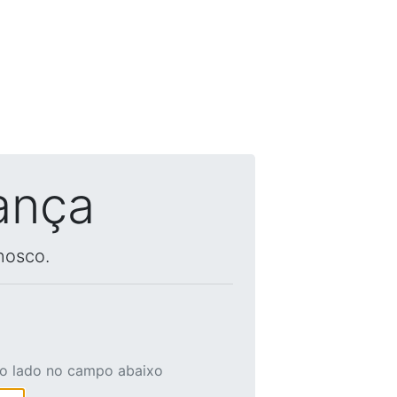
ança
nosco.
ao lado no campo abaixo