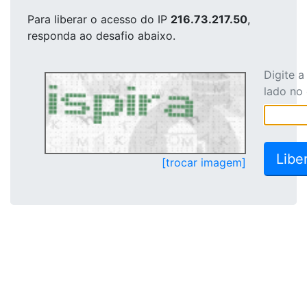
Para liberar o acesso
do IP
216.73.217.50
,
responda ao desafio abaixo.
Digite 
lado no
[trocar imagem]