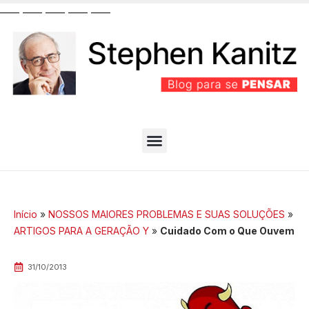
__
__
__
__
__
__
__
__
__
__
PARTIDO BEM EFICIENTE
MELHORES ARTIGOS
Início
»
NOSSOS MAIORES PROBLEMAS E SUAS SOLUÇÕES
»
ARTIGOS PARA A GERAÇÃO Y
»
Cuidado Com o Que Ouvem
31/10/2013