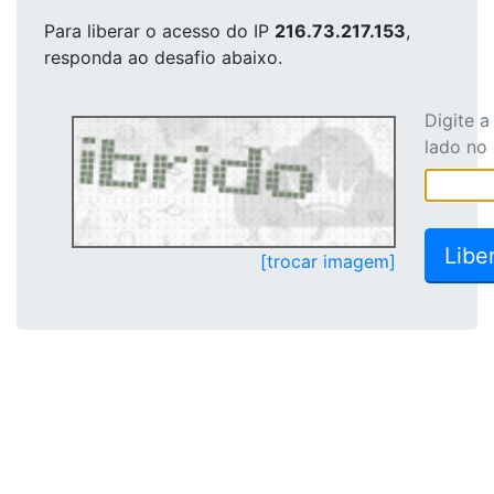
Para liberar o acesso
do IP
216.73.217.153
,
responda ao desafio abaixo.
Digite 
lado no
[trocar imagem]