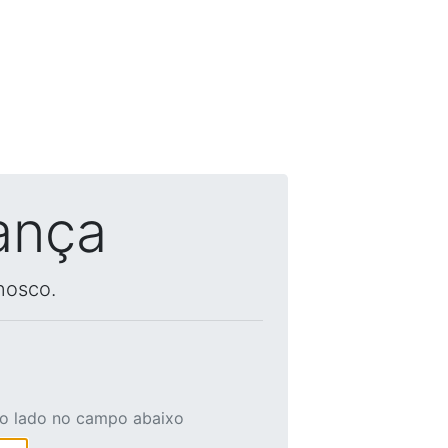
ança
nosco.
ao lado no campo abaixo