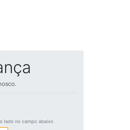
ança
nosco.
ao lado no campo abaixo