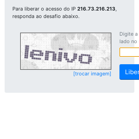
Para liberar o acesso
do IP
216.73.216.213
,
responda ao desafio abaixo.
Digite 
lado no
[trocar imagem]