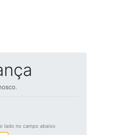
ança
nosco.
ao lado no campo abaixo