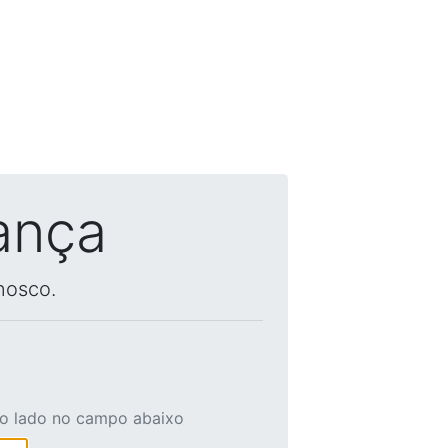
ança
nosco.
ao lado no campo abaixo