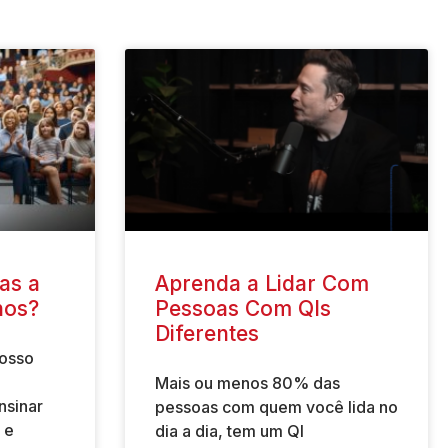
as a
Aprenda a Lidar Com
nos?
Pessoas Com QIs
Diferentes
nosso
Mais ou menos 80% das
nsinar
pessoas com quem você lida no
 e
dia a dia, tem um QI