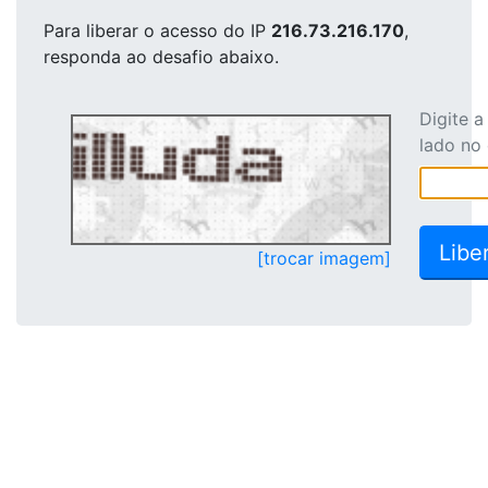
Para liberar o acesso
do IP
216.73.216.170
,
responda ao desafio abaixo.
Digite 
lado no
[trocar imagem]