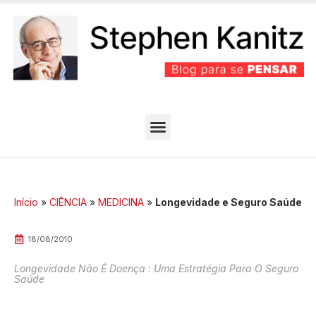
PARTIDO BEM EFICIENTE
MELHORES ARTIGOS
Início
»
CIÊNCIA
»
MEDICINA
»
Longevidade e Seguro Saúde
18/08/2010
Longevidade Não É Doença : Uma Estratégia Para O Seguro
Saúde