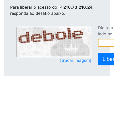
Para liberar o acesso
do IP
216.73.216.24
,
responda ao desafio abaixo.
Digite 
lado no
[trocar imagem]