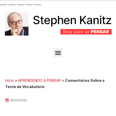
__
__
__
__
__
__
__
__
__
__
PARTIDO BEM EFICIENTE
MELHORES ARTIGOS
Início
»
APRENDENDO A PENSAR
»
Comentários Sobre o
Teste de Vocabulário
16/05/2025