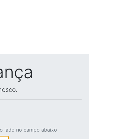
ança
nosco.
ao lado no campo abaixo