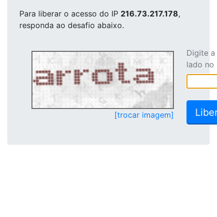
Para liberar o acesso
do IP
216.73.217.178
,
responda ao desafio abaixo.
Digite 
lado no
[trocar imagem]