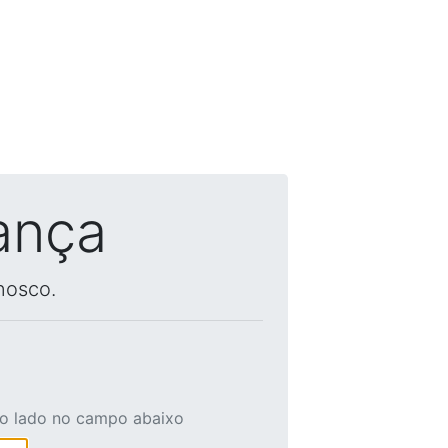
ança
nosco.
ao lado no campo abaixo