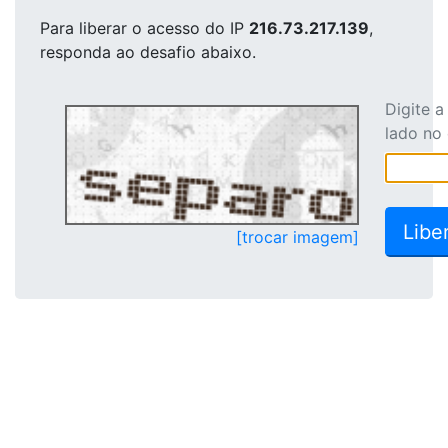
Para liberar o acesso
do IP
216.73.217.139
,
responda ao desafio abaixo.
Digite 
lado no
[trocar imagem]