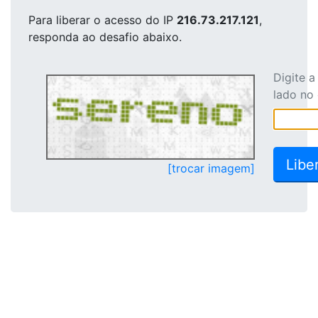
Para liberar o acesso
do IP
216.73.217.121
,
responda ao desafio abaixo.
Digite 
lado no
[trocar imagem]