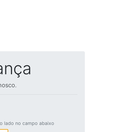
ança
nosco.
ao lado no campo abaixo