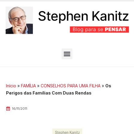
PARTIDO BEM EFICIENTE
MELHORES ARTIGOS
Início
»
FAMÍLIA
»
CONSELHOS PARA UMA FILHA
»
Os
Perigos das Famílias Com Duas Rendas
16/11/2011