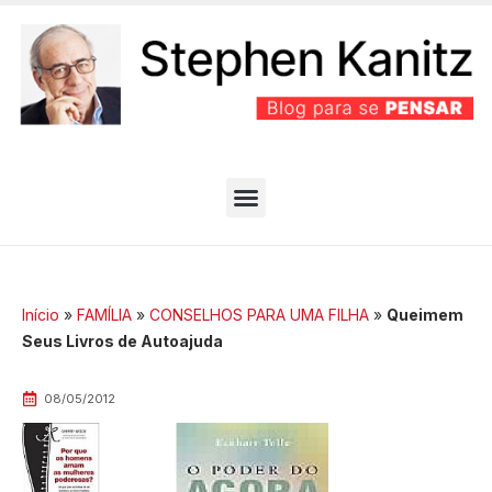
PARTIDO BEM EFICIENTE
MELHORES ARTIGOS
Início
»
FAMÍLIA
»
CONSELHOS PARA UMA FILHA
»
Queimem
Seus Livros de Autoajuda
08/05/2012