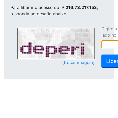
Para liberar o acesso
do IP
216.73.217.153
,
responda ao desafio abaixo.
Digite 
lado no
[trocar imagem]