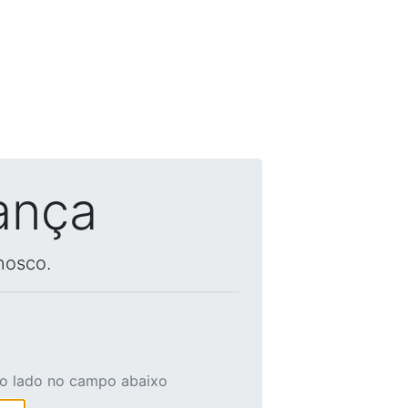
ança
nosco.
ao lado no campo abaixo