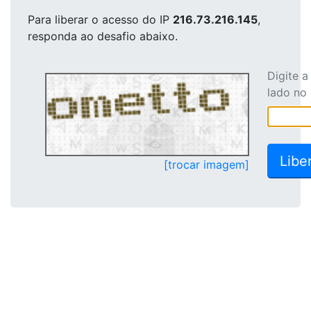
Para liberar o acesso
do IP
216.73.216.145
,
responda ao desafio abaixo.
Digite 
lado no
[trocar imagem]