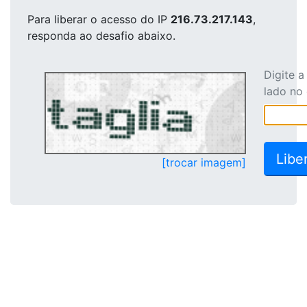
Para liberar o acesso
do IP
216.73.217.143
,
responda ao desafio abaixo.
Digite 
lado no
[trocar imagem]