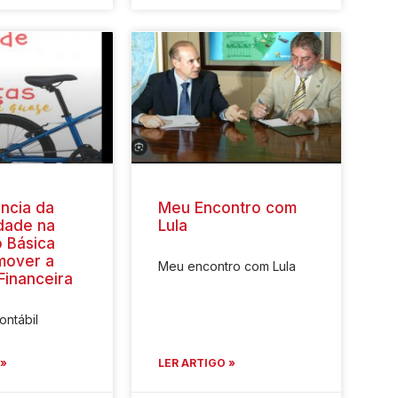
ncia da
Meu Encontro com
idade na
Lula
 Básica
mover a
Meu encontro com Lula
 Financeira
ntábil
 »
LER ARTIGO »