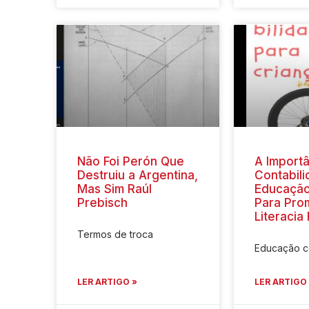
Não Foi Perón Que
A Importâ
Destruiu a Argentina,
Contabil
Mas Sim Raúl
Educação
Prebisch
Para Pro
Literacia
Termos de troca
Educação co
LER ARTIGO »
LER ARTIGO