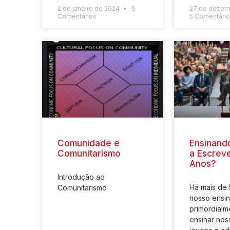
2 de janeiro de 2024
9
27 de dezem
Comentários
5 Comentári
Comunidade e
Ensinand
Comunitarismo
a Escreve
Anos?
Introdução ao
Há mais de 
Comunitarismo
nosso ensin
primordialm
ensinar nos