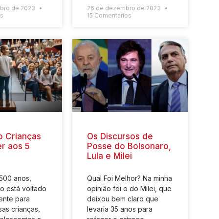
bro de 2023
26 de dezembro de 2023
os
15 Comentários
o Crianças
Os Discursos de
r aos 5
Posse do Bolsonaro,
Lula e Milei
500 anos,
Qual Foi Melhor? Na minha
o está voltado
opinião foi o do Milei, que
ente para
deixou bem claro que
sas crianças,
levaria 35 anos para