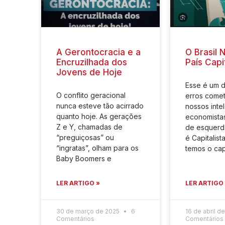
A Gerontocracia e a
O Brasil 
Encruzilhada dos
País Capit
Jovens de Hoje
Esse é um 
O conflito geracional
erros comet
nunca esteve tão acirrado
nossos intel
quanto hoje. As gerações
economistas
Z e Y, chamadas de
de esquerda
“preguiçosas” ou
é Capitalis
“ingratas”, olham para os
temos o cap
Baby Boomers e
LER ARTIGO »
LER ARTIGO
30 de março de 2025
6
16 de abril d
Comentários
Comentários