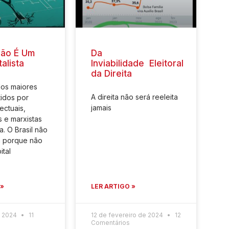
Não É Um
Da
alista
Inviabilidade Eleitoral
da Direita
dos maiores
A direita não será reeleita
idos por
jamais
ectuais,
 e marxistas
. O Brasil não
ta porque não
ital
 »
LER ARTIGO »
e 2024
11
12 de fevereiro de 2024
12
Comentários