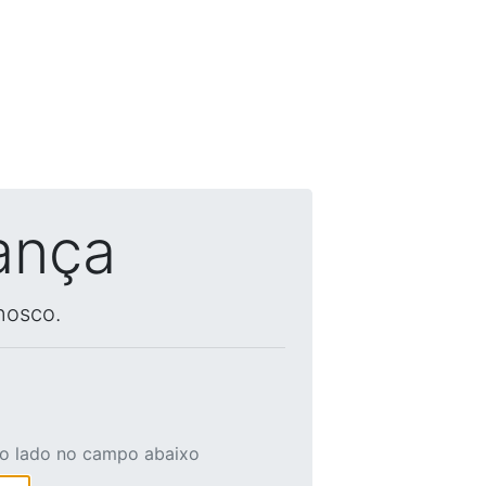
ança
nosco.
ao lado no campo abaixo