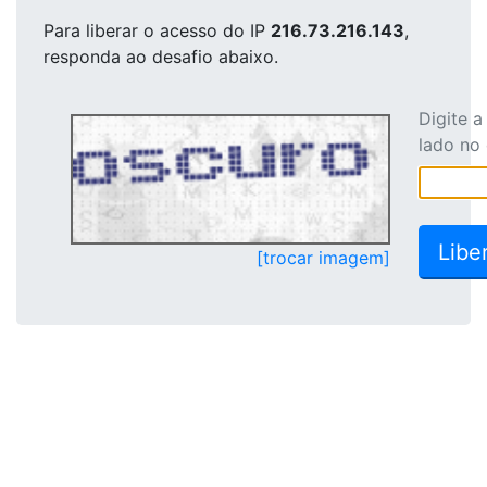
Para liberar o acesso
do IP
216.73.216.143
,
responda ao desafio abaixo.
Digite 
lado no
[trocar imagem]