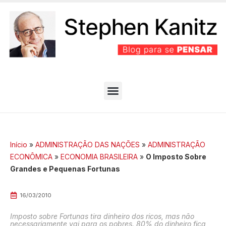
PARTIDO BEM EFICIENTE
MELHORES ARTIGOS
Início
»
ADMINISTRAÇÃO DAS NAÇÕES
»
ADMINISTRAÇÃO
ECONÔMICA
»
ECONOMIA BRASILEIRA
»
O Imposto Sobre
Grandes e Pequenas Fortunas
16/03/2010
Imposto sobre Fortunas tira dinheiro dos ricos, mas não
necessariamente vai para os pobres. 80% do dinheiro fica