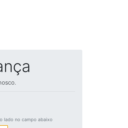
ança
nosco.
ao lado no campo abaixo