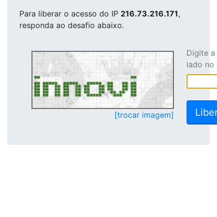
Para liberar o acesso
do IP
216.73.216.171
,
responda ao desafio abaixo.
Digite 
lado no
[trocar imagem]