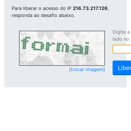
Para liberar o acesso
do IP
216.73.217.126
,
responda ao desafio abaixo.
Digite 
lado no
[trocar imagem]