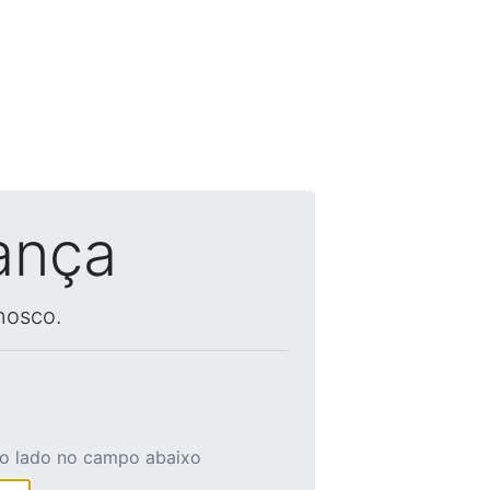
ança
nosco.
ao lado no campo abaixo