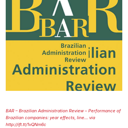
BAR – Brazilian Administration Review – Performance of
Brazilian companies: year effects, line… via
http://ift.tt/1vQNm6c