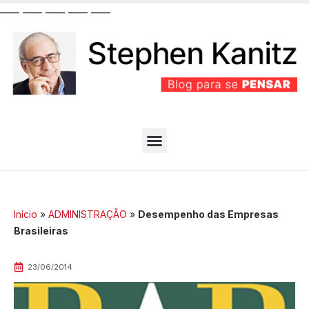
__
__
__
__
__
__
__
__
__
__
PARTIDO BEM EFICIENTE
MELHORES ARTIGOS
Início
»
ADMINISTRAÇÃO
»
Desempenho das Empresas
Brasileiras
23/06/2014