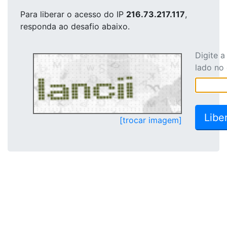
Para liberar o acesso
do IP
216.73.217.117
,
responda ao desafio abaixo.
Digite 
lado no
[trocar imagem]