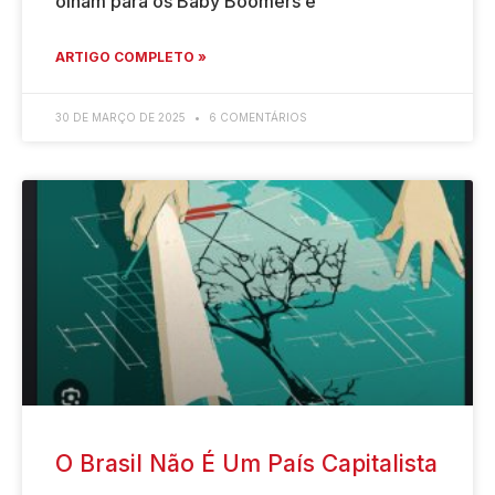
olham para os Baby Boomers e
ARTIGO COMPLETO »
30 DE MARÇO DE 2025
6 COMENTÁRIOS
O Brasil Não É Um País Capitalista