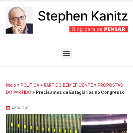
PARTIDO BEM EFICIENTE
MELHORES ARTIGOS
Início
»
POLÍTICA
»
PARTIDO BEM EFICIENTE
»
PROPOSTAS
DO PARTIDO
»
Precisamos de Estagiários no Congresso
08/01/2011