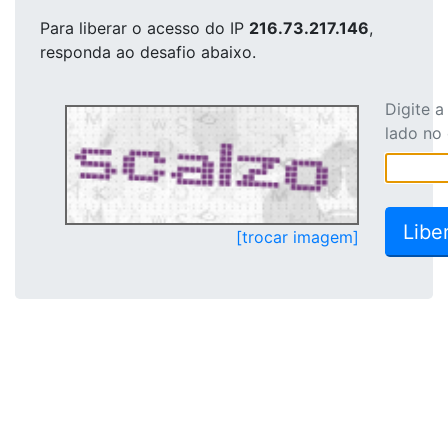
Para liberar o acesso
do IP
216.73.217.146
,
responda ao desafio abaixo.
Digite 
lado no
[trocar imagem]