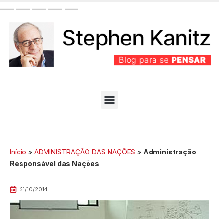
__
__
__
__
__
__
__
__
__
__
PARTIDO BEM EFICIENTE
MELHORES ARTIGOS
Início
»
ADMINISTRAÇÃO DAS NAÇÕES
»
Administração
Responsável das Nações
21/10/2014