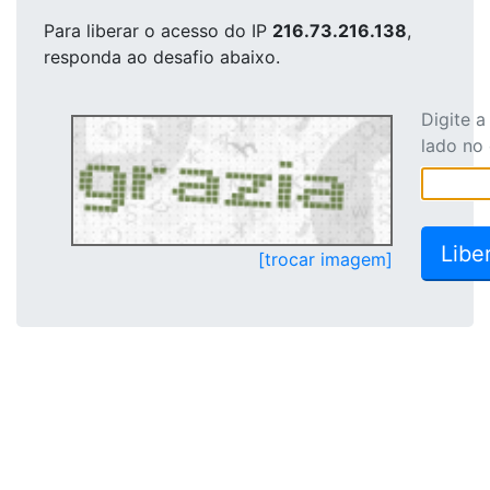
Para liberar o acesso
do IP
216.73.216.138
,
responda ao desafio abaixo.
Digite 
lado no
[trocar imagem]