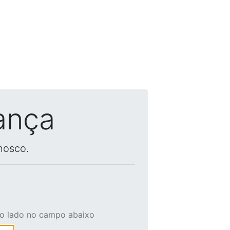
ança
nosco.
ao lado no campo abaixo