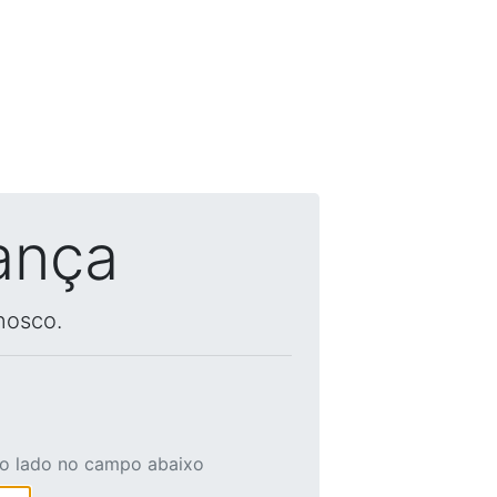
ança
nosco.
ao lado no campo abaixo