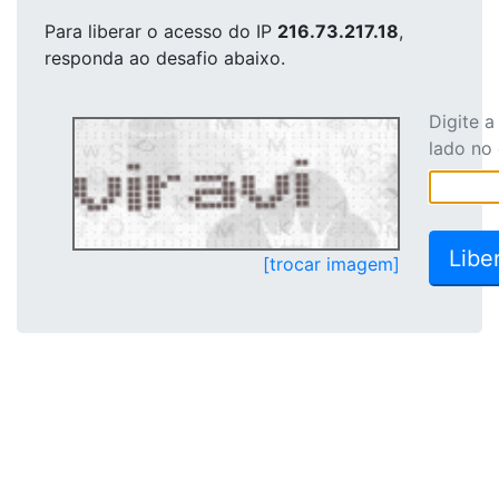
Para liberar o acesso
do IP
216.73.217.18
,
responda ao desafio abaixo.
Digite 
lado no
[trocar imagem]