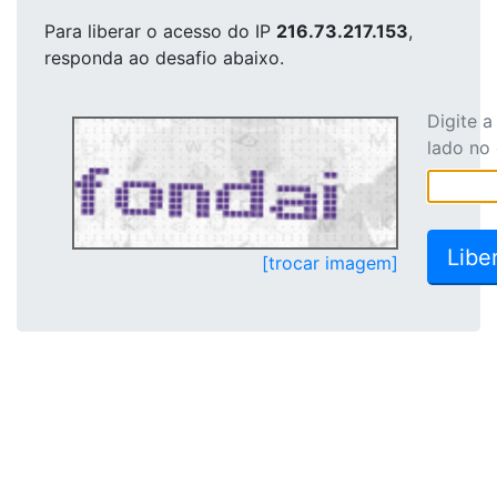
Para liberar o acesso
do IP
216.73.217.153
,
responda ao desafio abaixo.
Digite 
lado no
[trocar imagem]