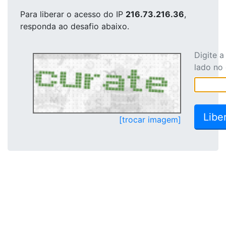
Para liberar o acesso
do IP
216.73.216.36
,
responda ao desafio abaixo.
Digite 
lado no
[trocar imagem]