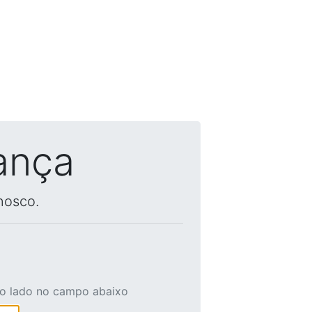
ança
nosco.
ao lado no campo abaixo