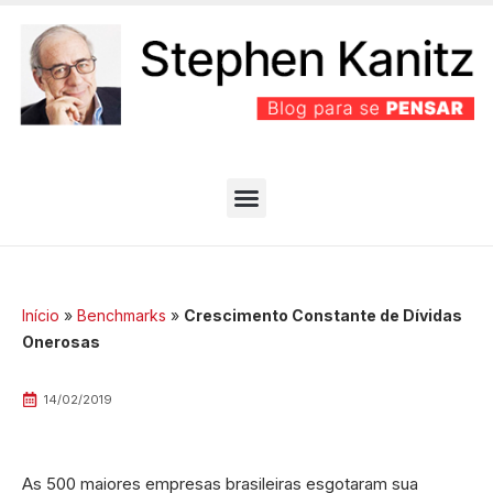
PARTIDO BEM EFICIENTE
MELHORES ARTIGOS
Início
»
Benchmarks
»
Crescimento Constante de Dívidas
Onerosas
14/02/2019
As 500 maiores empresas brasileiras esgotaram sua