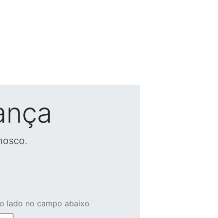
ança
nosco.
ao lado no campo abaixo