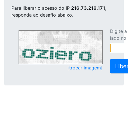
Para liberar o acesso
do IP
216.73.216.171
,
responda ao desafio abaixo.
Digite 
lado no
[trocar imagem]