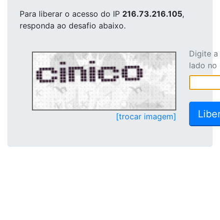
Para liberar o acesso
do IP
216.73.216.105
,
responda ao desafio abaixo.
Digite 
lado no
[trocar imagem]